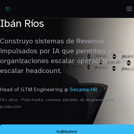
Ibán Ríos
Construyo sistemas de Revenue
impulsados por IA que permiten a las
organizaciones escalar operaciones sin
escalar headcount.
Head of GTM Engineering @
Sesame HR
10+ años · Paid media, revenue systems, AI engineering en
producción
Hablamos